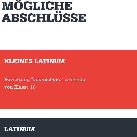
MÖGLICHE
ABSCHLÜSSE
KLEINES LATINUM
Bewertung “ausreichend” am Ende
von Klasse 10
LATINUM