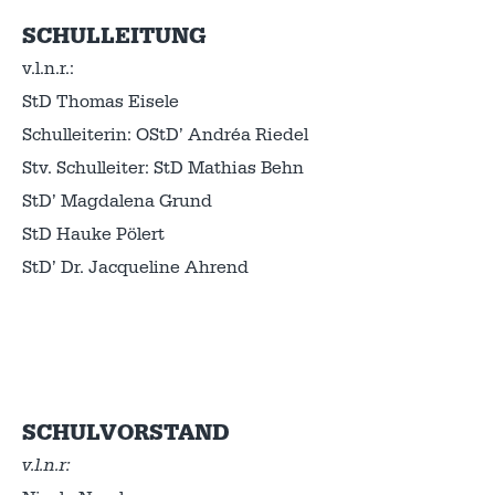
SCHULLEITUNG
v.l.n.r.:
StD Thomas Eisele
Schulleiterin: OStD’ Andréa Riedel
Stv. Schulleiter: StD Mathias Behn
StD’ Magdalena Grund
StD Hauke Pölert
StD’ Dr. Jacqueline Ahrend
SCHULVORSTAND
v.l.n.r: