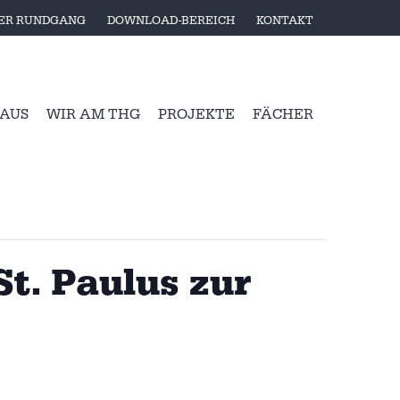
LER RUNDGANG
DOWNLOAD-BEREICH
KONTAKT
 AUS
WIR AM THG
PROJEKTE
FÄCHER
t. Paulus zur