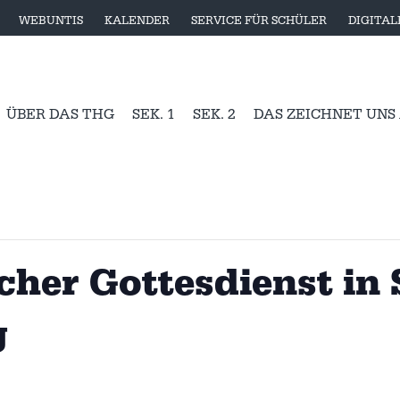
WEBUNTIS
KALENDER
SERVICE FÜR SCHÜLER
DIGITA
ÜBER DAS THG
SEK. 1
SEK. 2
DAS ZEICHNET UNS
her Gottesdienst in S
g