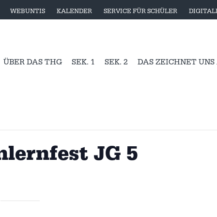
WEBUNTIS
KALENDER
SERVICE FÜR SCHÜLER
DIGITA
ÜBER DAS THG
SEK. 1
SEK. 2
DAS ZEICHNET UNS
nlernfest JG 5