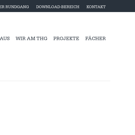
LER RUNDGANG
DOWNLOAD-BEREICH
KONTAKT
 AUS
WIR AM THG
PROJEKTE
FÄCHER