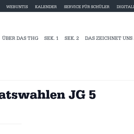
WEBUNTIS
KALENDER
SERVICE FÜR SCHÜLER
DIGITA
ÜBER DAS THG
SEK. 1
SEK. 2
DAS ZEICHNET UNS
ratswahlen JG 5