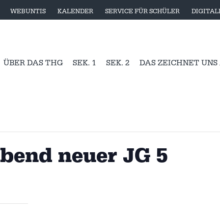
WEBUNTIS
KALENDER
SERVICE FÜR SCHÜLER
DIGITA
ÜBER DAS THG
SEK. 1
SEK. 2
DAS ZEICHNET UNS
abend neuer JG 5