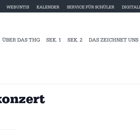
WEBUNTIS
KALENDER
SERVICE FÜR SCHÜLER
DIGITA
ÜBER DAS THG
SEK. 1
SEK. 2
DAS ZEICHNET UNS
onzert