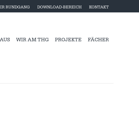
LER RUNDGANG
DOWNLOAD-BEREICH
KONTAKT
 AUS
WIR AM THG
PROJEKTE
FÄCHER