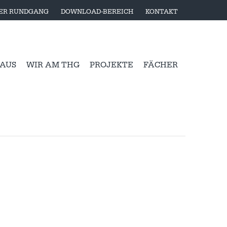
LER RUNDGANG
DOWNLOAD-BEREICH
KONTAKT
 AUS
WIR AM THG
PROJEKTE
FÄCHER