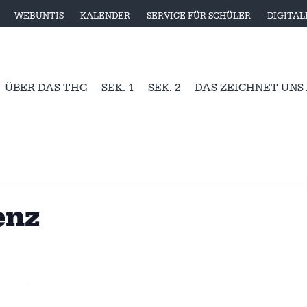
WEBUNTIS
KALENDER
SERVICE FÜR SCHÜLER
DIGITA
ÜBER DAS THG
SEK. 1
SEK. 2
DAS ZEICHNET UNS
enz