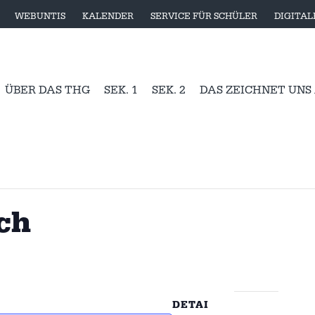
WEBUNTIS
KALENDER
SERVICE FÜR SCHÜLER
DIGITA
ÜBER DAS THG
SEK. 1
SEK. 2
DAS ZEICHNET UNS
ch
DETAI