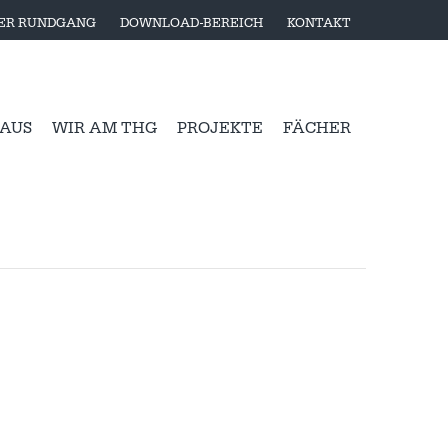
LER RUNDGANG
DOWNLOAD-BEREICH
KONTAKT
 AUS
WIR AM THG
PROJEKTE
FÄCHER