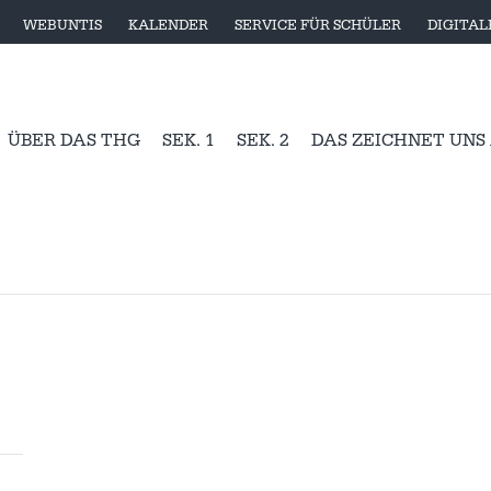
WEBUNTIS
KALENDER
SERVICE FÜR SCHÜLER
DIGITA
ÜBER DAS THG
SEK. 1
SEK. 2
DAS ZEICHNET UNS