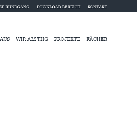
LER RUNDGANG
DOWNLOAD-BEREICH
KONTAKT
 AUS
WIR AM THG
PROJEKTE
FÄCHER