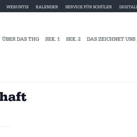
WEBUNTIS
KALENDER
SERVICE FÜR SCHÜLER
DIGITA
ÜBER DAS THG
SEK. 1
SEK. 2
DAS ZEICHNET UNS
chaft