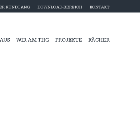
LER RUNDGANG
DOWNLOAD-BEREICH
KONTAKT
 AUS
WIR AM THG
PROJEKTE
FÄCHER