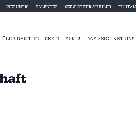
WEBUNTIS
KALENDER
SERVICE FÜR SCHÜLER
DIGITA
ÜBER DAS THG
SEK. 1
SEK. 2
DAS ZEICHNET UNS
chaft