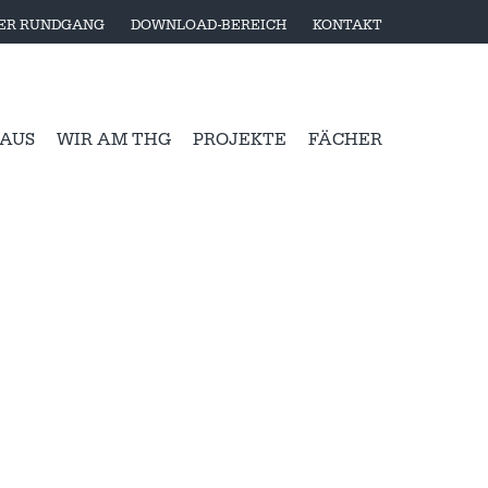
LER RUNDGANG
DOWNLOAD-BEREICH
KONTAKT
 AUS
WIR AM THG
PROJEKTE
FÄCHER