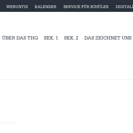
WEBUNTIS
KALENDER
SERVICE FÜR SCHÜLER
DIGITA
ÜBER DAS THG
SEK. 1
SEK. 2
DAS ZEICHNET UNS