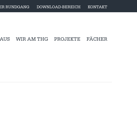
LER RUNDGANG
DOWNLOAD-BEREICH
KONTAKT
 AUS
WIR AM THG
PROJEKTE
FÄCHER