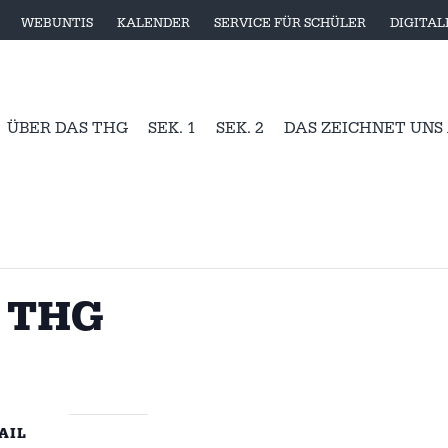
WEBUNTIS
KALENDER
SERVICE FÜR SCHÜLER
DIGITA
ÜBER DAS THG
SEK. 1
SEK. 2
DAS ZEICHNET UNS
m THG
AIL