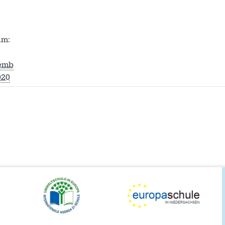
um:
emb
020