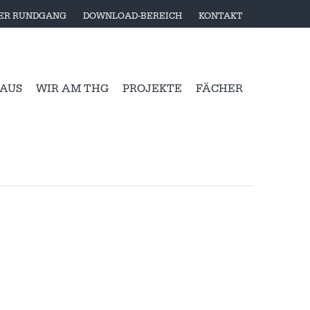
LER RUNDGANG
DOWNLOAD-BEREICH
KONTAKT
 AUS
WIR AM THG
PROJEKTE
FÄCHER