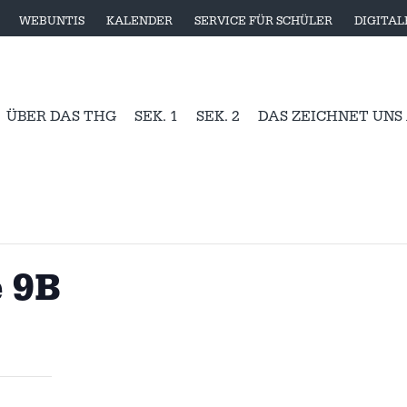
WEBUNTIS
KALENDER
SERVICE FÜR SCHÜLER
DIGITA
ÜBER DAS THG
SEK. 1
SEK. 2
DAS ZEICHNET UNS
 9B