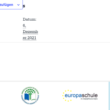
nzufügen
S
Datum:
6.
Dezemb
er 2021