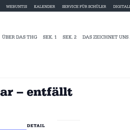
WEBUNTIS
KALENDER
SERVICE FÜR SCHÜLER
DIGITA
ÜBER DAS THG
SEK. 1
SEK. 2
DAS ZEICHNET UNS
r – entfällt
DETAIL