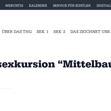
WEBUNTIS
KALENDER
SERVICE FÜR SCHÜLER
DIGITA
ÜBER DAS THG
SEK. 1
SEK. 2
DAS ZEICHNET UNS
sexkursion “Mittelba