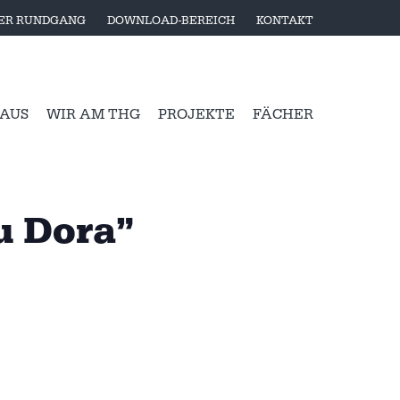
LER RUNDGANG
DOWNLOAD-BEREICH
KONTAKT
 AUS
WIR AM THG
PROJEKTE
FÄCHER
u Dora”