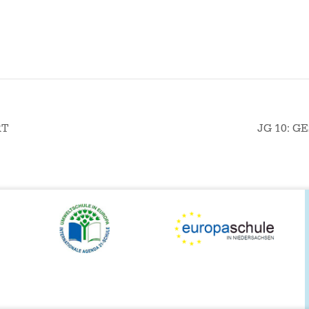
RT
JG 10: 