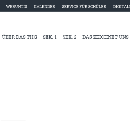
WEBUNTIS
KALENDER
SERVICE FÜR SCHÜLER
DIGITA
ÜBER DAS THG
SEK. 1
SEK. 2
DAS ZEICHNET UNS