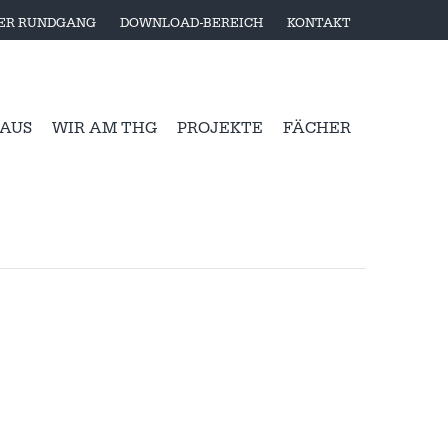
LER RUNDGANG
DOWNLOAD-BEREICH
KONTAKT
 AUS
WIR AM THG
PROJEKTE
FÄCHER