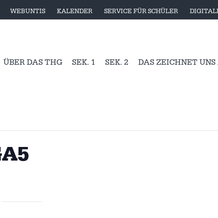
WEBUNTIS
KALENDER
SERVICE FÜR SCHÜLER
DIGITA
ÜBER DAS THG
SEK. 1
SEK. 2
DAS ZEICHNET UNS
GA5