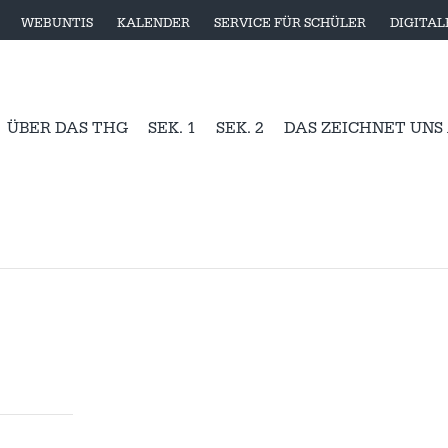
WEBUNTIS
KALENDER
SERVICE FÜR SCHÜLER
DIGITA
ÜBER DAS THG
SEK. 1
SEK. 2
DAS ZEICHNET UNS