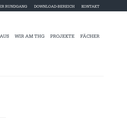
LER RUNDGANG
DOWNLOAD-BEREICH
KONTAKT
 AUS
WIR AM THG
PROJEKTE
FÄCHER