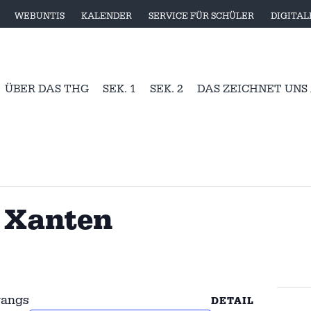
WEBUNTIS
KALENDER
SERVICE FÜR SCHÜLER
DIGITA
ÜBER DAS THG
SEK. 1
SEK. 2
DAS ZEICHNET UNS
h Xanten
gangs
DETAIL