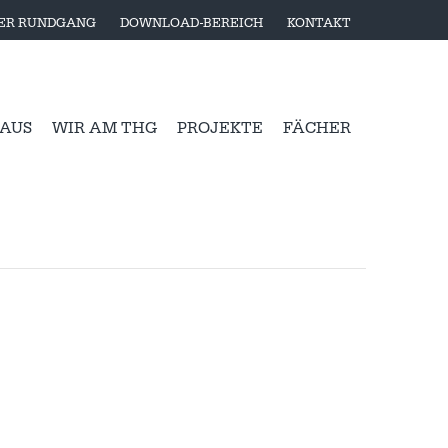
LER RUNDGANG
DOWNLOAD-BEREICH
KONTAKT
 AUS
WIR AM THG
PROJEKTE
FÄCHER