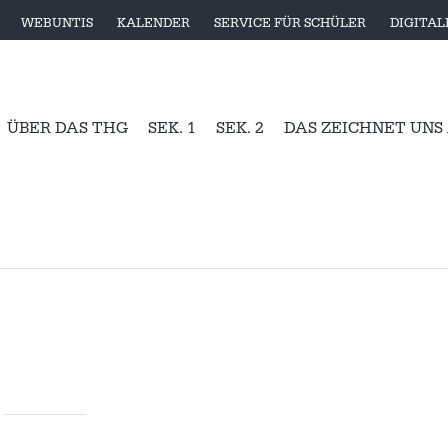
WEBUNTIS
KALENDER
SERVICE FÜR SCHÜLER
DIGITA
ÜBER DAS THG
SEK. 1
SEK. 2
DAS ZEICHNET UNS