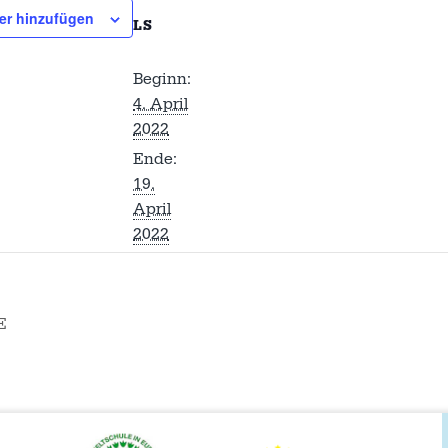
er hinzufügen
LS
Beginn:
4. April
2022
Ende:
19.
April
2022
E