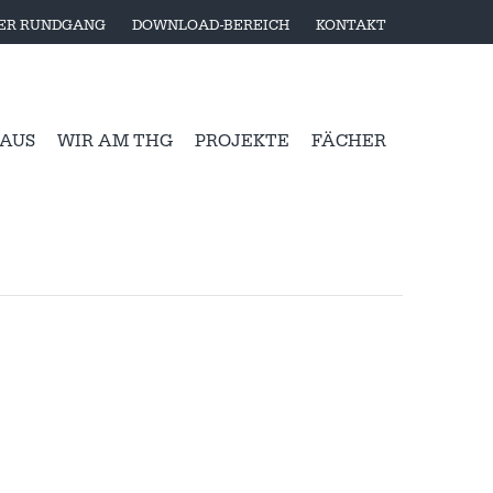
LER RUNDGANG
DOWNLOAD-BEREICH
KONTAKT
 AUS
WIR AM THG
PROJEKTE
FÄCHER