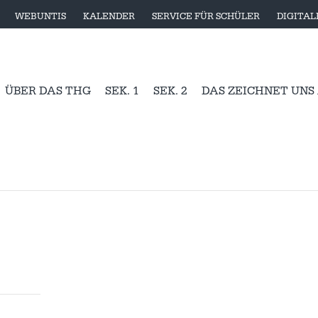
WEBUNTIS
KALENDER
SERVICE FÜR SCHÜLER
DIGITA
ÜBER DAS THG
SEK. 1
SEK. 2
DAS ZEICHNET UNS