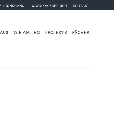
LER RUNDGANG
DOWNLOAD-BEREICH
KONTAKT
 AUS
WIR AM THG
PROJEKTE
FÄCHER