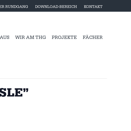
LER RUNDGANG
DOWNLOAD-BEREICH
KONTAKT
 AUS
WIR AM THG
PROJEKTE
FÄCHER
 SLE”