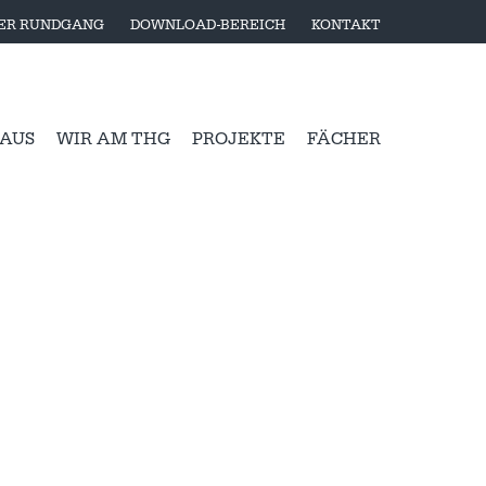
LER RUNDGANG
DOWNLOAD-BEREICH
KONTAKT
 AUS
WIR AM THG
PROJEKTE
FÄCHER