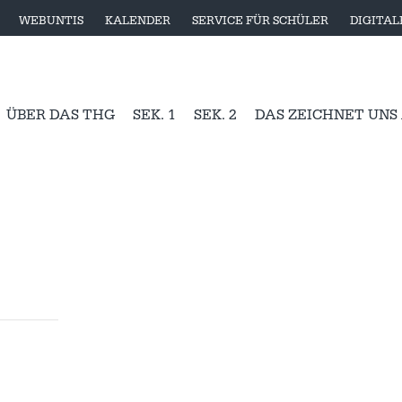
WEBUNTIS
KALENDER
SERVICE FÜR SCHÜLER
DIGITA
ÜBER DAS THG
SEK. 1
SEK. 2
DAS ZEICHNET UNS