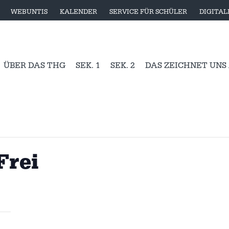
WEBUNTIS
KALENDER
SERVICE FÜR SCHÜLER
DIGITA
ÜBER DAS THG
SEK. 1
SEK. 2
DAS ZEICHNET UNS
Frei