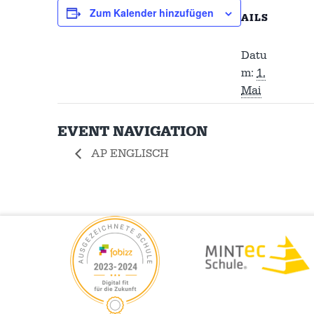
Zum Kalender hinzufügen
AILS
Datu
m:
1.
Mai
EVENT NAVIGATION
AP ENGLISCH