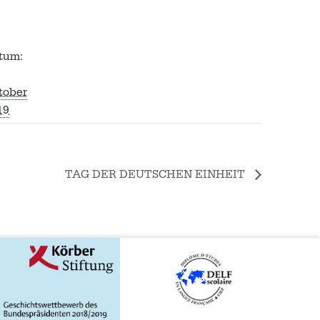
tum:
tober
19
TAG DER DEUTSCHEN EINHEIT