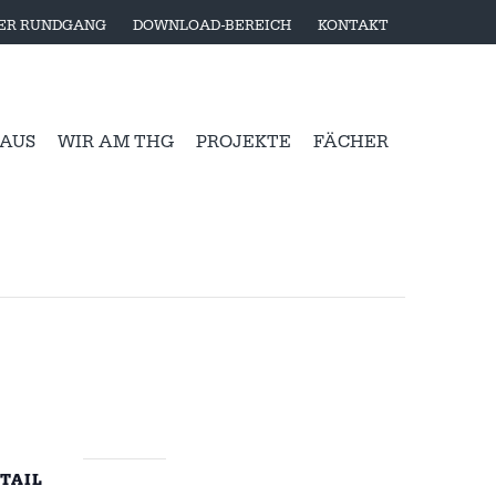
LER RUNDGANG
DOWNLOAD-BEREICH
KONTAKT
 AUS
WIR AM THG
PROJEKTE
FÄCHER
TAIL