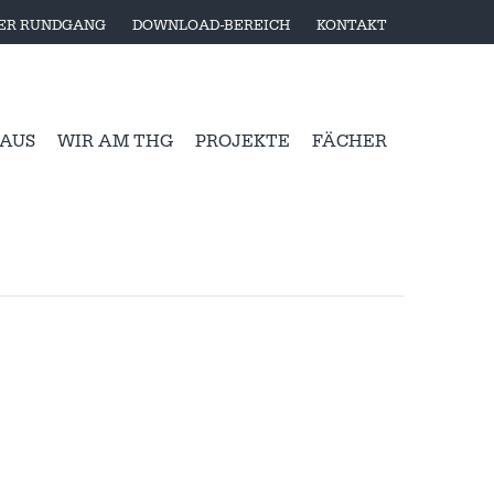
LER RUNDGANG
DOWNLOAD-BEREICH
KONTAKT
 AUS
WIR AM THG
PROJEKTE
FÄCHER