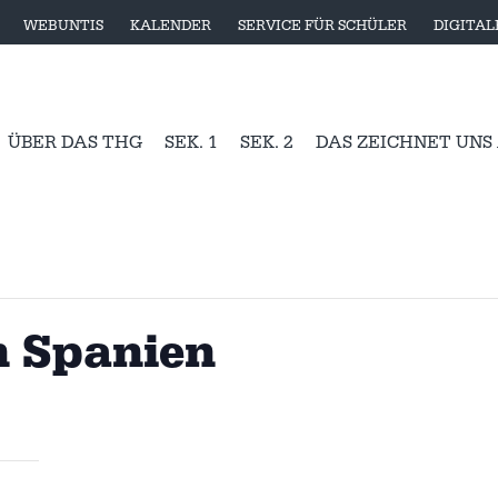
WEBUNTIS
KALENDER
SERVICE FÜR SCHÜLER
DIGITA
ÜBER DAS THG
SEK. 1
SEK. 2
DAS ZEICHNET UNS
n Spanien