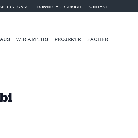
LER RUNDGANG
DOWNLOAD-BEREICH
KONTAKT
 AUS
WIR AM THG
PROJEKTE
FÄCHER
bi