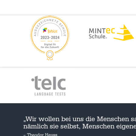
„Wir wollen bei uns die Menschen s
nämlich sie selbst, Menschen eige
– Theodor Heuss