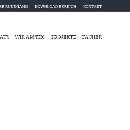
LER RUNDGANG
DOWNLOAD-BEREICH
KONTAKT
 AUS
WIR AM THG
PROJEKTE
FÄCHER