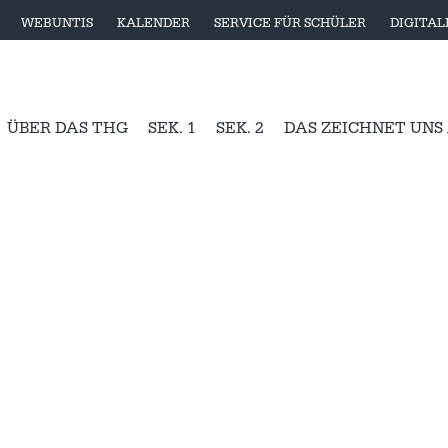
WEBUNTIS
KALENDER
SERVICE FÜR SCHÜLER
DIGITA
ÜBER DAS THG
SEK. 1
SEK. 2
DAS ZEICHNET UNS