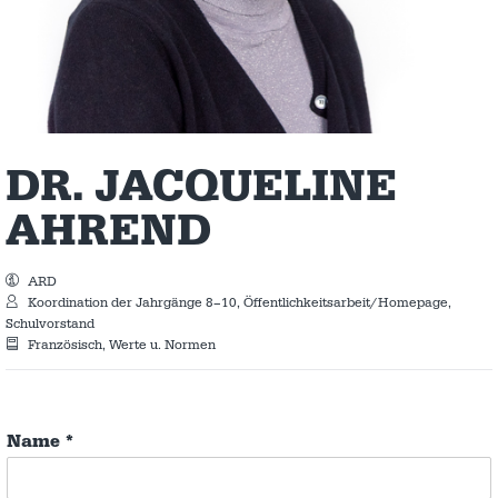
DR. JACQUELINE
AHREND
ARD
Koordination der Jahrgänge 8–10, Öffentlichkeitsarbeit/Homepage,
Schulvorstand
Französisch, Werte u. Normen
Name
*