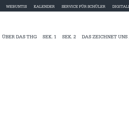
WEBUNTIS
KALENDER
SERVICE FÜR SCHÜLER
DIGITA
ÜBER DAS THG
SEK. 1
SEK. 2
DAS ZEICHNET UNS