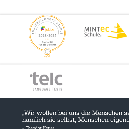
„Wir wollen bei uns die Menschen s
nämlich sie selbst, Menschen eige
– Theodor Heuss