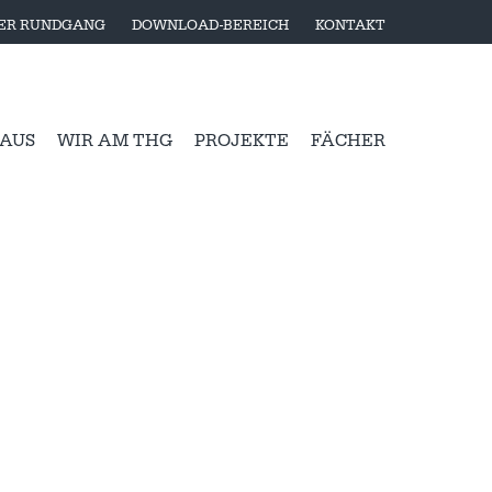
LER RUNDGANG
DOWNLOAD-BEREICH
KONTAKT
 AUS
WIR AM THG
PROJEKTE
FÄCHER