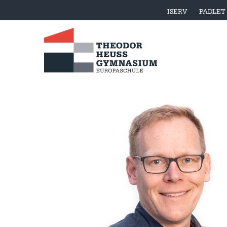
ISERV
PADLET