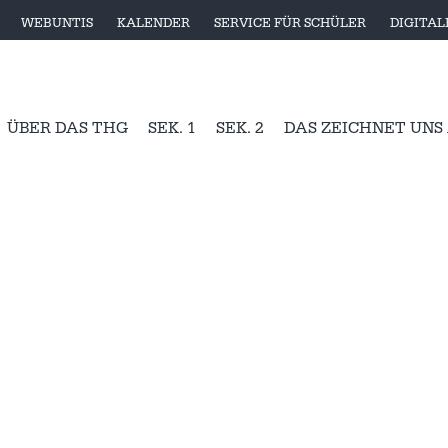
WEBUNTIS
KALENDER
SERVICE FÜR SCHÜLER
DIGITA
ÜBER DAS THG
SEK. 1
SEK. 2
DAS ZEICHNET UNS