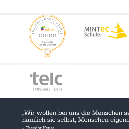
„Wir wollen bei uns die Menschen s
nämlich sie selbst, Menschen eige
– Theodor Heuss