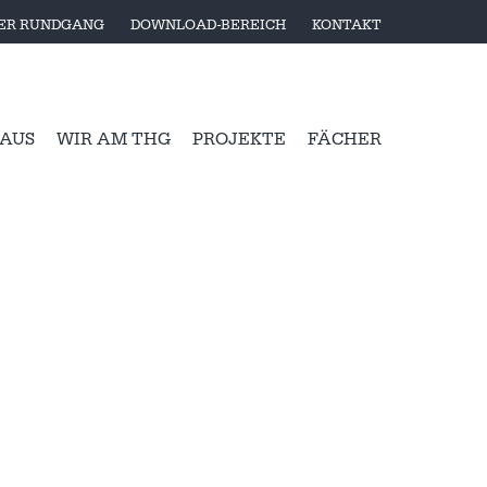
LER RUNDGANG
DOWNLOAD-BEREICH
KONTAKT
 AUS
WIR AM THG
PROJEKTE
FÄCHER