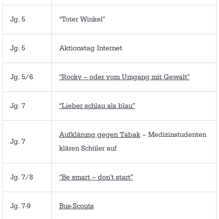
Jg. 5
“Toter Winkel”
Jg. 5
Aktionstag Internet
Jg. 5/6
“Rocky – oder vom Umgang mit Gewalt”
Jg. 7
“Lieber schlau als blau”
Aufklärung gegen Tabak
– Medizinstudenten
Jg. 7
klären Schüler auf
Jg. 7/8
“Be smart – don’t start”
Jg. 7-9
Bus-Scouts