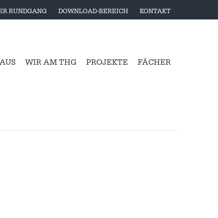
LER RUNDGANG
DOWNLOAD-BEREICH
KONTAKT
 AUS
WIR AM THG
PROJEKTE
FÄCHER