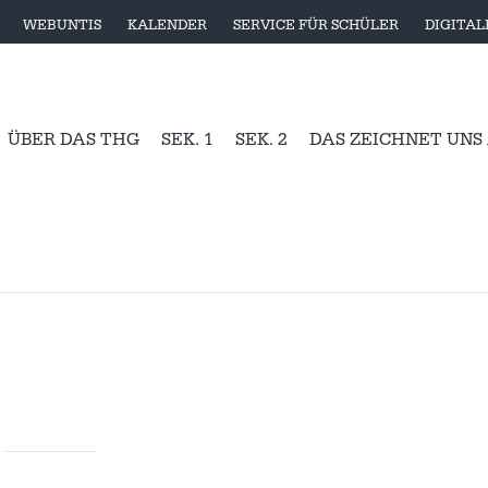
WEBUNTIS
KALENDER
SERVICE FÜR SCHÜLER
DIGITA
ÜBER DAS THG
SEK. 1
SEK. 2
DAS ZEICHNET UNS