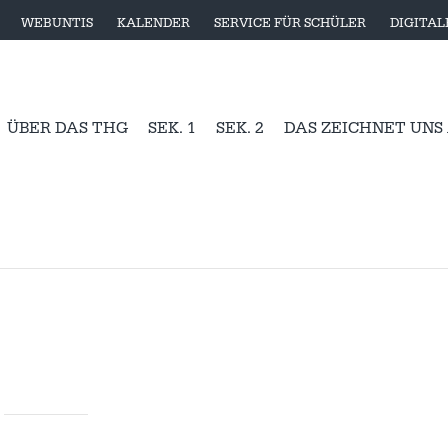
WEBUNTIS
KALENDER
SERVICE FÜR SCHÜLER
DIGITA
ÜBER DAS THG
SEK. 1
SEK. 2
DAS ZEICHNET UNS