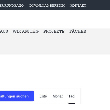
LER RUNDGANG
DOWNLOAD-BEREICH
KONTAKT
 AUS
WIR AM THG
PROJEKTE
FÄCHER
V
taltungen suchen
Liste
Monat
Tag
E
R
A