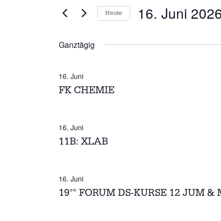
16.
R
t
16. Juni 202
Heute
JUNI
e
A
D
S
2026
N
a
c
Ganztägig
t
h
S
u
l
16. Juni
T
m
ü
FK CHEMIE
w
s
A
ä
s
h
e
L
l
16. Juni
l
T
e
11B: XLAB
w
n
o
U
.
r
N
t
16. Juni
e
19°° FORUM DS-KURSE 12 JUM &
G
i
n