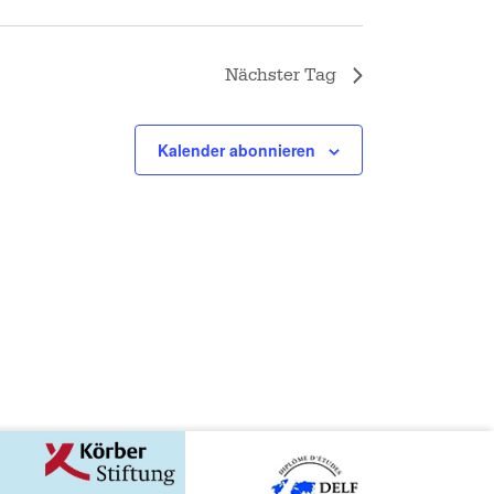
-
N
A
Nächster Tag
V
I
G
Kalender abonnieren
A
T
I
O
N