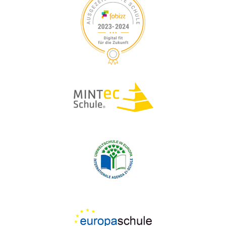
S
V
I
U
G
A
C
T
H
I
O
E
N
U
N
D
A
N
S