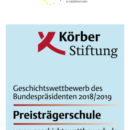
I
C
H
T
E
N
,
N
A
V
I