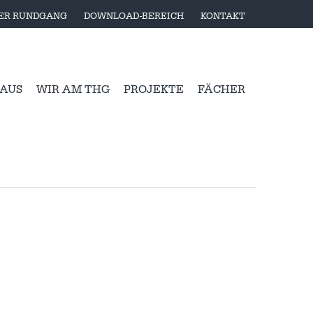
LER RUNDGANG
DOWNLOAD-BEREICH
KONTAKT
 AUS
WIR AM THG
PROJEKTE
FÄCHER