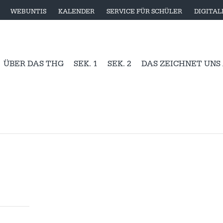
WEBUNTIS
KALENDER
SERVICE FÜR SCHÜLER
DIGITA
ÜBER DAS THG
SEK. 1
SEK. 2
DAS ZEICHNET UNS