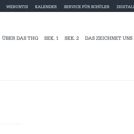
WEBUNTIS
KALENDER
SERVICE FÜR SCHÜLER
DIGITA
ÜBER DAS THG
SEK. 1
SEK. 2
DAS ZEICHNET UNS