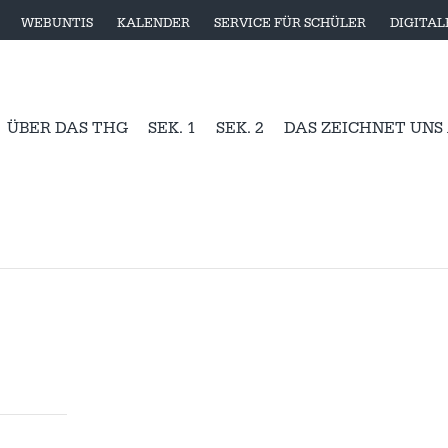
WEBUNTIS
KALENDER
SERVICE FÜR SCHÜLER
DIGITA
ÜBER DAS THG
SEK. 1
SEK. 2
DAS ZEICHNET UNS