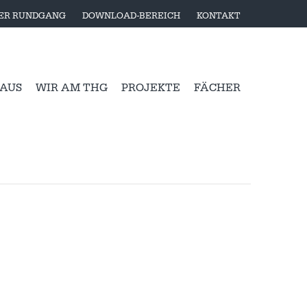
LER RUNDGANG
DOWNLOAD-BEREICH
KONTAKT
 AUS
WIR AM THG
PROJEKTE
FÄCHER