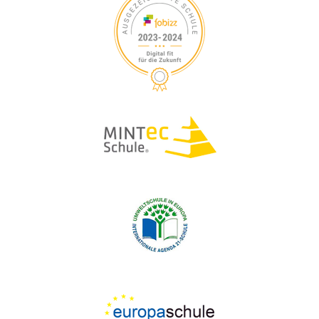
S
V
I
U
G
A
C
T
H
I
O
E
N
U
N
D
A
N
S