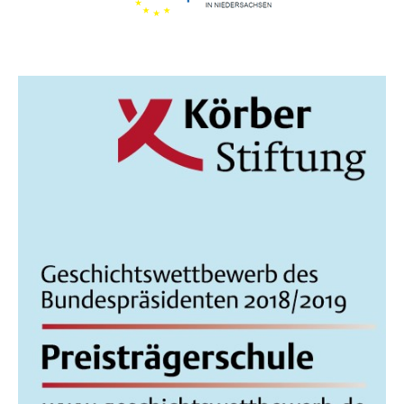
I
C
H
T
E
N
,
N
A
V
I