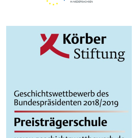
I
N
C
H
T
E
N
,
N
A
V
I