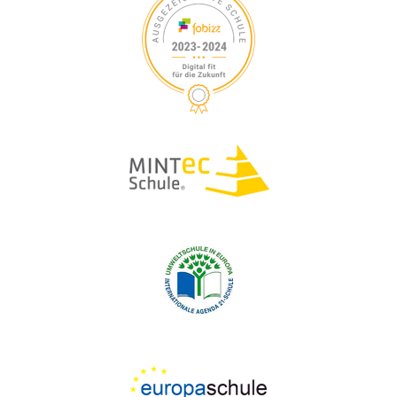
S
V
A
I
U
N
G
A
C
S
T
H
I
T
O
E
A
N
U
L
N
T
D
U
A
N
N
G
S
E