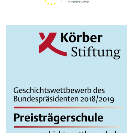
I
C
H
T
E
N
,
N
A
V
I