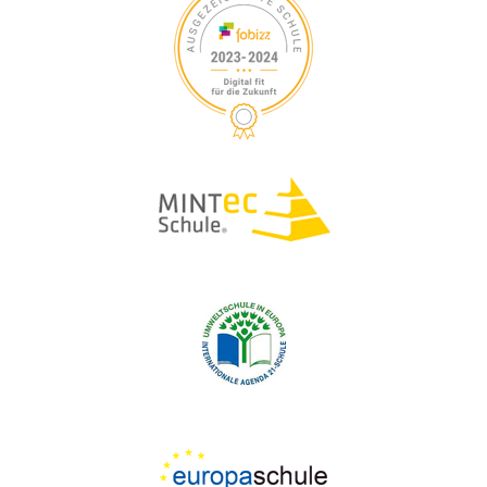
S
V
I
U
G
A
C
T
H
I
O
E
N
U
N
D
A
N
S