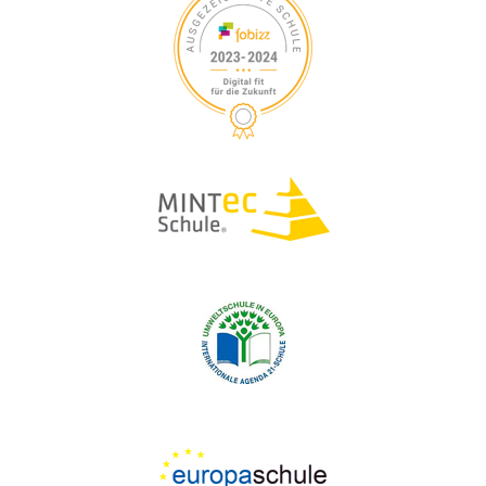
S
V
I
U
G
A
C
T
H
I
O
E
N
U
N
D
A
N
S