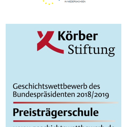
I
C
H
T
E
N
,
N
A
V
I