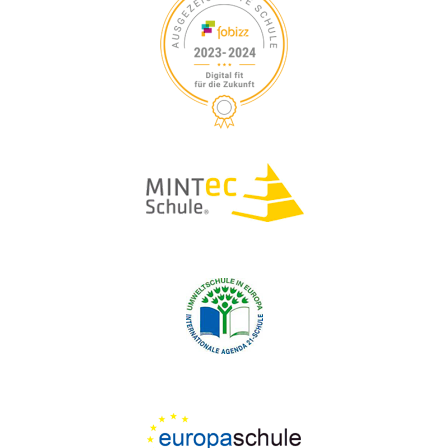
S
V
I
U
G
A
C
T
H
I
O
E
N
U
N
D
A
N
S