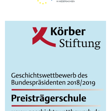
I
C
H
T
E
N
,
N
A
V
I