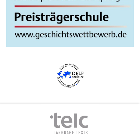
G
A
T
I
O
N