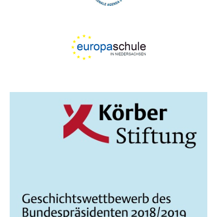
I
N
C
H
T
E
N
,
N
A
V
I